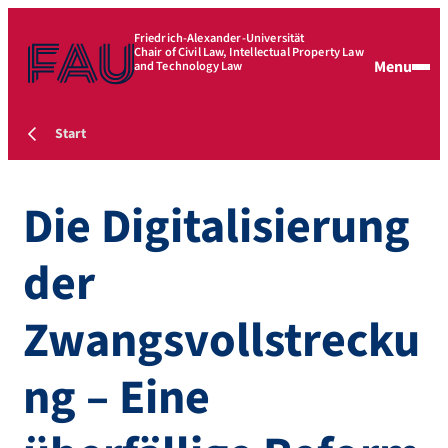
Friedrich-Alexander-Universität
Chair of Civil Law, Intellectual Property Law
Menu
and Technology Law
Start
Die Digitalisierung
der
Zwangsvollstrecku
ng – Eine